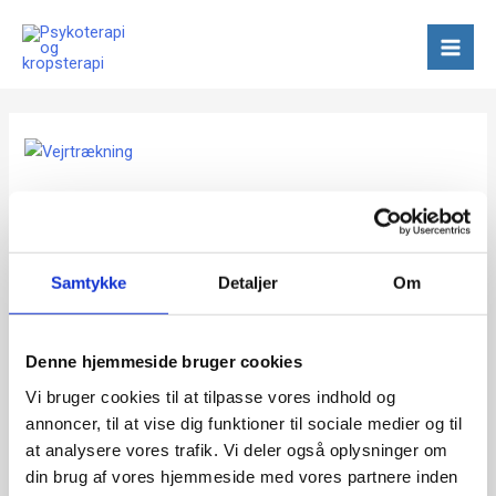
Gå
Mai
til
Men
indholdet
Sådan
trækker
Sådan trækker du vejret og får
du
vejret
mere energi
og
får
Samtykke
Detaljer
Om
Uncategorized
/
Ulla
mere
Træk vejret – og få mere energi Det burde være så let –
energi
men det er det bare ikke. Hvorfor nu det? Vejrtrækningen er
Denne hjemmeside bruger cookies
bindeleddet mellem det vi er bevidste om og det vi ikke er
Vi bruger cookies til at tilpasse vores indhold og
bevidste, altså vores ubevidste. Vi trækker vejret uden at
annoncer, til at vise dig funktioner til sociale medier og til
skulle tænke over det – heldigvis :-). Vores vejrtrækning […]
at analysere vores trafik. Vi deler også oplysninger om
din brug af vores hjemmeside med vores partnere inden
Read More »